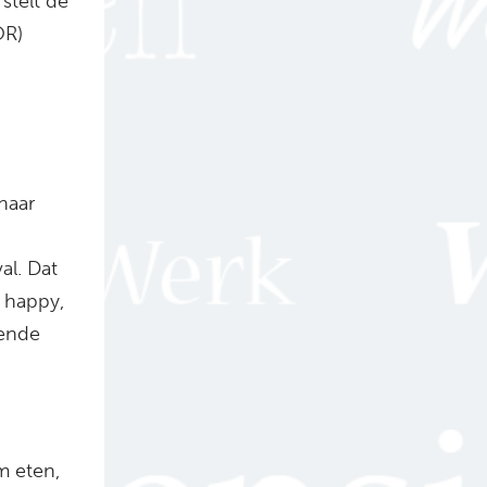
stelt de
OR)
haar
al. Dat
 happy,
gende
m eten,