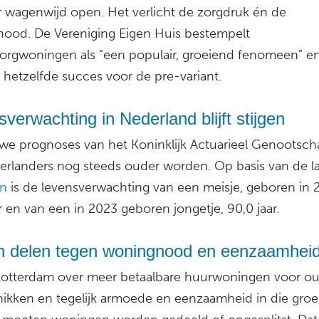
r wagenwijd open. Het verlicht de zorgdruk én de
ood. De Vereniging Eigen Huis bestempelt
orgwoningen als “een populair, groeiend fenomeen” e
 hetzelfde succes voor de pre-variant.
verwachting in Nederland blijft stijgen
uwe prognoses van het Koninklijk Actuarieel Genootschap
erlanders nog steeds ouder worden. Op basis van de la
en
is de levensverwachting van een meisje, geboren in 
r en van een in 2023 geboren jongetje, 90,0 jaar.
n delen tegen woningnood en eenzaamhei
otterdam over meer betaalbare huurwoningen voor o
hikken en tegelijk armoede en eenzaamheid in die gro