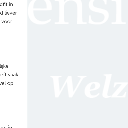
fit in
d liever
d voor
ijke
eeft vaak
wel op
rde in