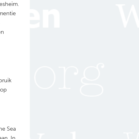
desheim.
ementie
e
en
bruik
 op
the Sea
an. In