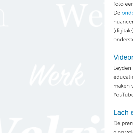
foto ee
De
onde
nuancer
(digital
onderst
Videor
Leyden 
educati
maken v
YouTube
Lach e
De premi
ging vo