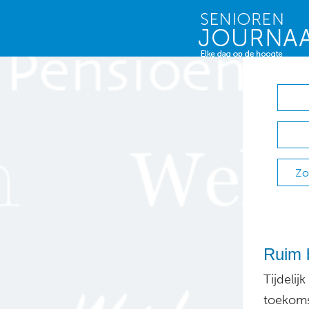
Zo
Ruim 
Tijdelij
toekoms