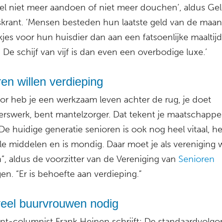
el niet meer aandoen of niet meer douchen’, aldus Geld
skrant. ‘Mensen besteden hun laatste geld van de maan
jes voor hun huisdier dan aan een fatsoenlijke maaltij
. De schijf van vijf is dan even een overbodige luxe.’
en willen verdieping
ior heb je een werkzaam leven achter de rug, je doet
igerswerk, bent mantelzorger. Dat tekent je maatschappel
 De huidige generatie senioren is ook nog heel vitaal, h
le middelen en is mondig. Daar moet je als vereniging 
”, aldus de voorzitter van de Vereniging van
Senioren
n. “Er is behoefte aan verdieping.”
veel buurvrouwen nodig
ant-columnist Frank Heinen schrijft: De standaardvolgo