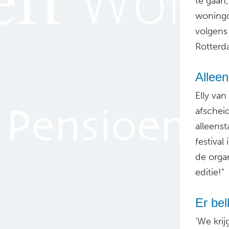
te gaan
woningc
volgens 
Rotterd
Allee
Elly van
afschei
alleens
festival
de organ
editie!”
Er bel
‘We krij