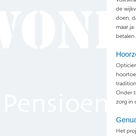
de wijkv
doen, d
maar ja
betalen.
Hoorz
Opticie
hoortoe
traditio
Onder t
zorg in 
Genua
Het pro