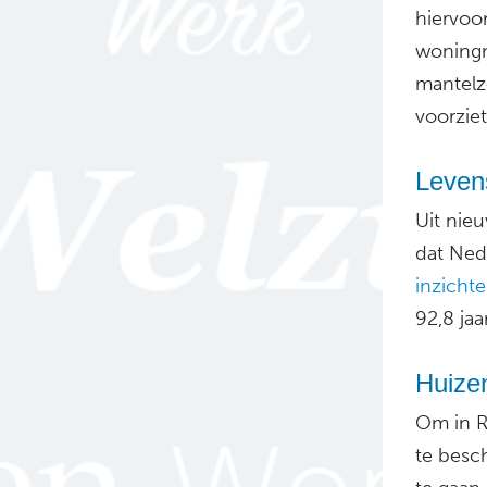
hiervoo
woningn
mantelz
voorziet
Levens
Uit nie
dat Ned
inzicht
92,8 jaa
Huize
Om in R
te besc