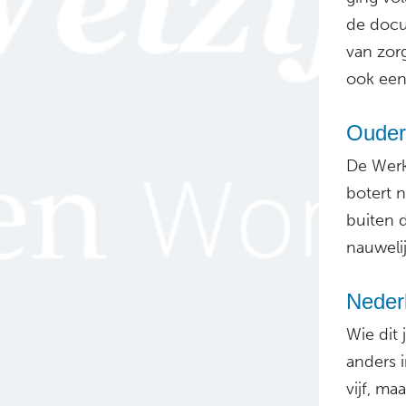
de docu
van zor
ook een
Ouder
De Werk
botert 
buiten 
nauwelij
Nederl
Wie dit
anders i
vijf, ma