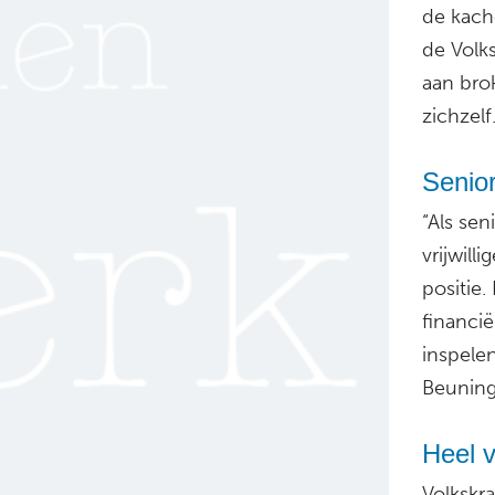
de kach
de Volk
aan brok
zichzelf
Senior
“Als sen
vrijwill
positie.
financië
inspelen
Beuninge
Heel 
Volkskr