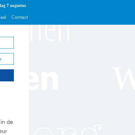
dag 7 augustus
aal
Contact
e
 in de
eur