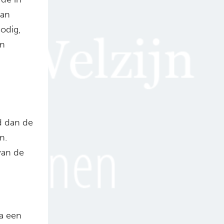
kan
odig,
en
d dan de
n.
an de
ia een