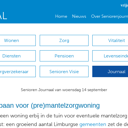
vrij
Home
Nieuws
Over Seniorenjourn
Wonen
Zorg
Vitaliteit
Diensten
Pensioen
Levenseind
rgverzekeraar
Senioren Visie
Journaal
Senioren Journaal van woensdag 14 september
baan voor (pre)mantelzorgwoning
k een woning erbij in de tuin voor eventuele mantelzorg
t: een groeiend aantal Limburgse
gemeenten
zet de d