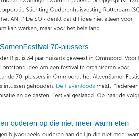
, moeten woningen worden gedeeld of opgesplitst. Dat 
orporatie Stichting Ouderenhuisvesting Rotterdam (S
het ANP.” De SOR denkt dat dit idee niet alleen voor
am kan werken, maar voor het hele land.
nSamenFestival 70-plussers
 der Rijst is 34 jaar huisarts geweest in Ommoord. Voor 
d ontstond idee om een festival te organiseren voor
taande 70-plussers in Ommoord: het AlleenSamenFestiv
 is intussen gehouden.
De Havenloods
meldt: “Iedereen
isatie en de gasten. Festival geslaagd. Op naar de vol
len ouderen op die niet meer warm eten
gen bijvoorbeeld ouderen aan de lijn die niet meer war