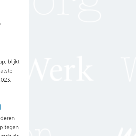
n
, blijkt
atste
2023,
d
uderen
ep tegen