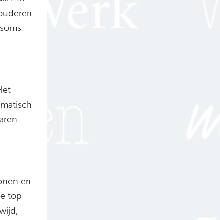
 ouderen
t soms
Het
ematisch
aren
wonen en
de top
wijd,