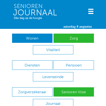
zaterdag 8 augustus
Wonen
Zorg
Vitaliteit
Diensten
Pensioen
Levenseinde
Zorgverzekeraar
Senioren Visie
Journaal