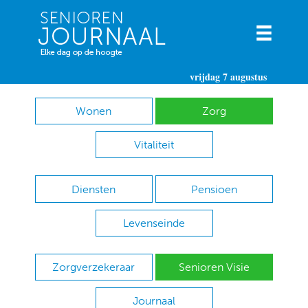
vrijdag 7 augustus
Wonen
Zorg
Vitaliteit
Diensten
Pensioen
Levenseinde
Zorgverzekeraar
Senioren Visie
Journaal