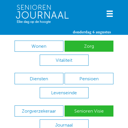
donderdag 6 augustus
Wonen
Zorg
Vitaliteit
Diensten
Pensioen
Levenseinde
Zorgverzekeraar
Senioren Visie
Journaal