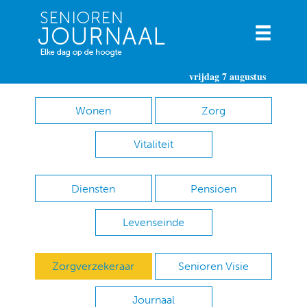
vrijdag 7 augustus
Wonen
Zorg
Vitaliteit
Diensten
Pensioen
Levenseinde
Zorgverzekeraar
Senioren Visie
Journaal