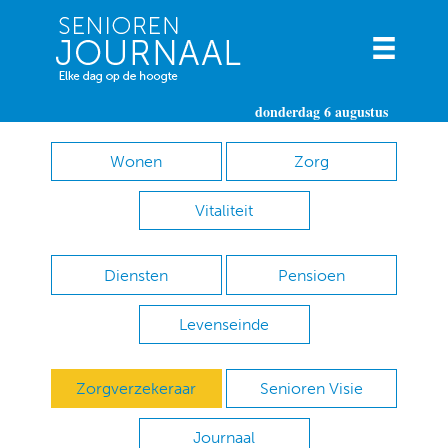
donderdag 6 augustus
Wonen
Zorg
Vitaliteit
Diensten
Pensioen
Levenseinde
Zorgverzekeraar
Senioren Visie
Journaal