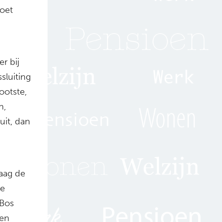
moet
r bij
sluiting
ootste,
n,
uit, dan
raag de
de
 Bos
 en