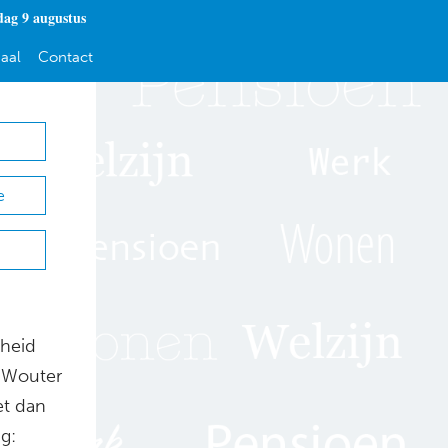
dag 9 augustus
aal
Contact
e
lheid
t Wouter
et dan
g: