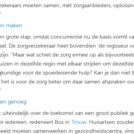
zekeraars moeten samen, mét zorgaanbieders, oplossi
”
en maken
een grote stap, omdat concurrentie nu de basis vormt v
lsel. De zorgverzekeraar heet bovendien ‘de regisseur v
 zijn. “Maar wat schiet de zorg ermee op als bijvoorbeeld
uizen in dezelfde regio met elkaar strijden om dezelfde
gkundige voor de spoedeisende hulp? Kan je dan niet 
 het is voor de zorg beter om daar samen afspraken ov
”
sen genoeg
t uiteindelijk over de toekomst van een groot publiek g
or iedereen, redeneert Bos in
Trouw.
Huisartsen zouden
beeld moeten samenwerken in gezondheidscentra, vindt