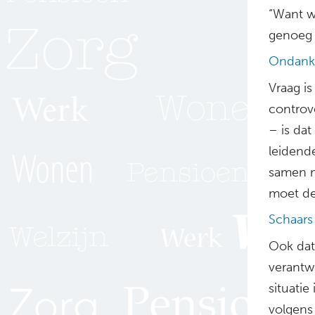
“Want w
genoeg 
Ondankb
Vraag is
controve
– is dat
leidend
samen m
moet de 
Schaars
Ook dat
verantw
situatie
volgens 