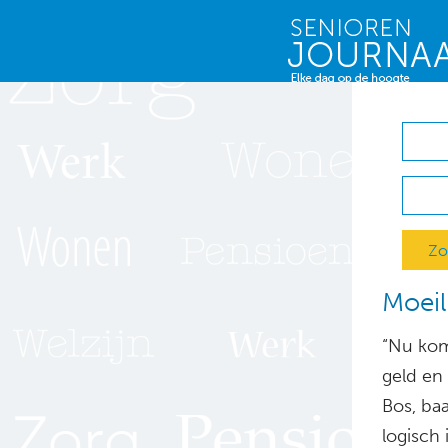
Zo
Moeil
“Nu kom
geld en
Bos, baa
logisch