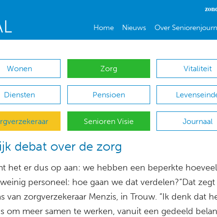
zon
Home
Nieuws
Over Seniorenjourn
Wonen
Zorg
Vitaliteit
Diensten
Pensioen
Levenseind
rgverzekeraar
Senioren Visie
Journaal
ijk debat over de zorg
t het er dus op aan: we hebben een beperkte hoevee
 weinig personeel: hoe gaan we dat verdelen?”Dat zeg
s van zorgverzekeraar Menzis, in Trouw. “Ik denk dat h
 is om meer samen te werken, vanuit een gedeeld belan