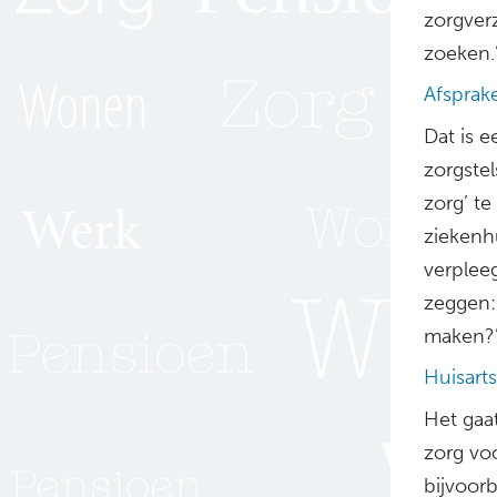
zorgver
zoeken.
Afsprak
Dat is 
zorgste
zorg’ te
ziekenh
verplee
zeggen:
maken?
Huisart
Het gaa
zorg vo
bijvoor