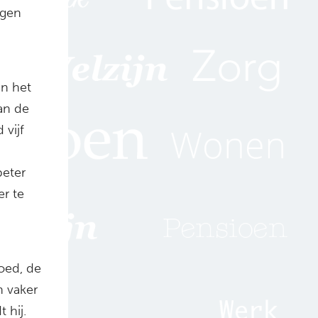
ngen
an het
an de
 vijf
beter
er te
oed, de
 vaker
 hij.