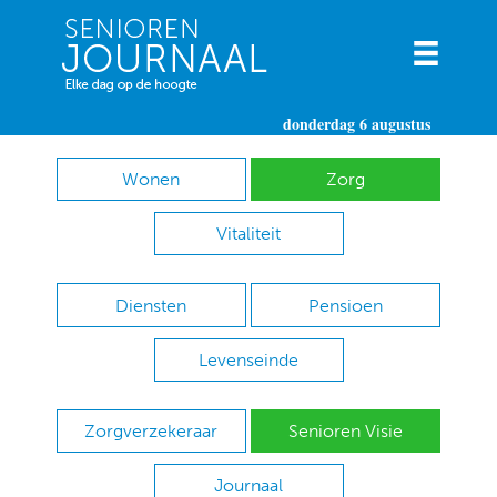
donderdag 6 augustus
Wonen
Zorg
Vitaliteit
Diensten
Pensioen
Levenseinde
Zorgverzekeraar
Senioren Visie
Journaal