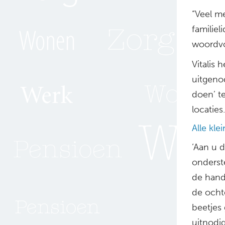
“Veel m
familie
woordvo
Vitalis
uitgeno
doen’ te
locaties
Alle kle
‘Aan u 
onderst
de hand
de ocht
beetjes 
uitnodi