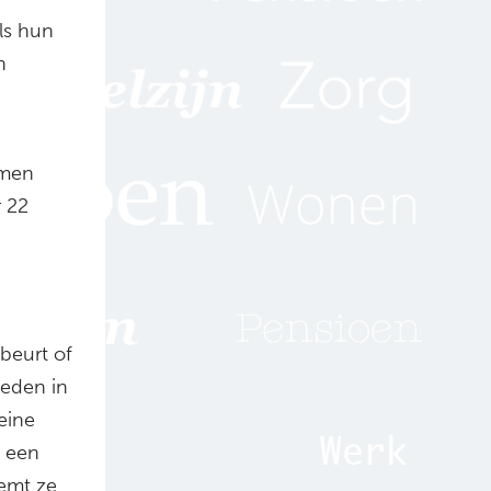
ls hun
n
amen
r 22
beurt of
leden in
eine
n een
oemt ze