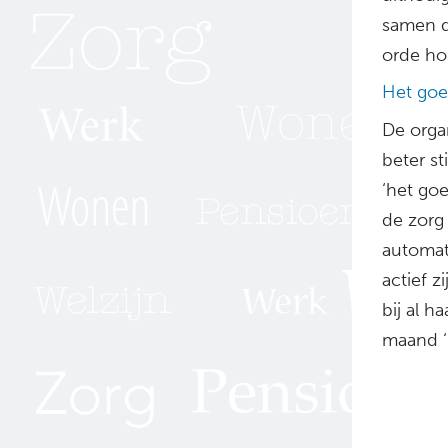
samen d
orde ho
Het goe
De orga
beter st
‘het goe
de zorg
automat
actief z
bij al h
maand ‘