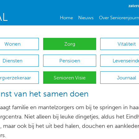
zater
Home
Nieuws
Over Seniorenjourn
Wonen
Zorg
Vitaliteit
Diensten
Pensioen
Levenseind
rgverzekeraar
Senioren Visie
Journaal
nst van het samen doen
vraagt familie en mantelzorgers om bij te springen in haa
centra. Niet alleen bij leuke dingetjes, aldus het Ein
, maar ook bij het uit bed halen, douchen en aanklede
rs.