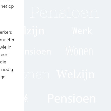
 het op
rkers
j moeten
wie in
 een
die
’ nodig
ige