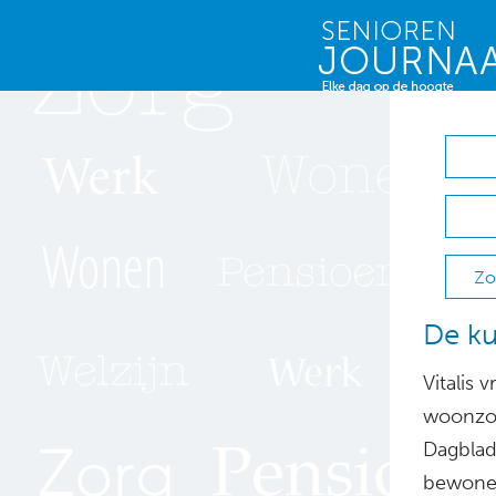
Zo
De ku
Vitalis 
woonzorg
Dagblad
bewone