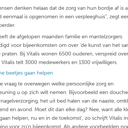
ensen denken helaas dat de zorg van hun bordje af is a
lid eenmaal is opgenomen in een verpleeghuis”, zegt ee
erder.
 heeft de afgelopen maanden familie en mantelzorgers
digd voor bijeenkomsten om over ‘de kunst van het s
 praten. Bij Vitalis wonen 6500 ouderen, verspreid ove
. Vitalis telt 3000 medewerkers en 1300 vrijwilligers.
ine beetjes gaan helpen
de vraag te overwegen welke persoonlijke zorg en
euning u op zich wilt nemen. Bijvoorbeeld een douche
nagelverzorging, het uit bed halen van de naaste, omk
end en avond. Moet dit dan elke dag? Nee, want alle kl
gaan helpen, nu en in de toekomst’, zo schrijft Vitalis i
ging voor zo’n bijeenkomst. Als andere voorbeelden n