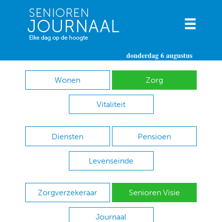
donderdag 6 augustus
Wonen
Zorg
Vitaliteit
Diensten
Pensioen
Levenseinde
Zorgverzekeraar
Senioren Visie
Journaal