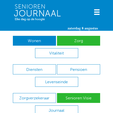
zaterdag 8 augustus
Wonen
Zorg
Vitaliteit
Diensten
Pensioen
Levenseinde
Zorgverzekeraar
Senioren Visie
Journaal