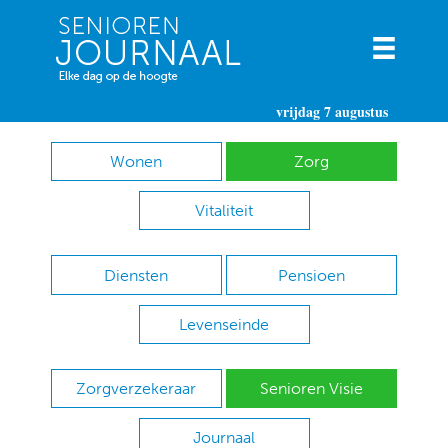
vrijdag 7 augustus
Wonen
Zorg
Vitaliteit
Diensten
Pensioen
Levenseinde
Zorgverzekeraar
Senioren Visie
Journaal