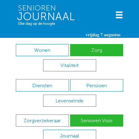
vrijdag 7 augustus
Wonen
Zorg
Vitaliteit
Diensten
Pensioen
Levenseinde
Zorgverzekeraar
Senioren Visie
Journaal