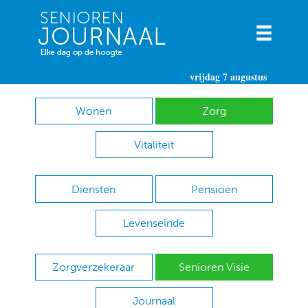
vrijdag 7 augustus
Wonen
Zorg
Vitaliteit
Diensten
Pensioen
Levenseinde
Zorgverzekeraar
Senioren Visie
Journaal