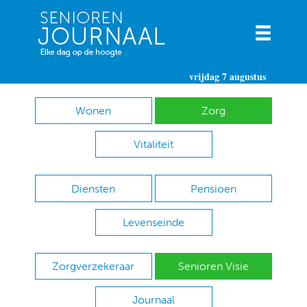
vrijdag 7 augustus
Wonen
Zorg
Vitaliteit
Diensten
Pensioen
Levenseinde
Zorgverzekeraar
Senioren Visie
Journaal