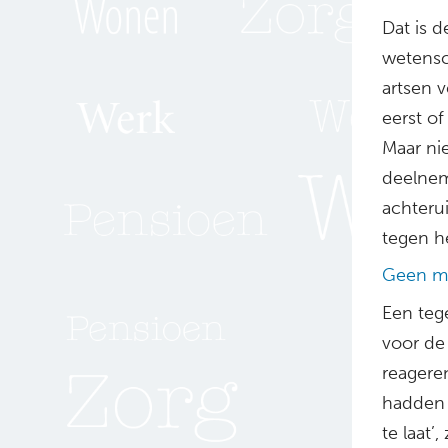
Dat is 
wetensc
artsen 
eerst of
Maar ni
deelnem
achterui
tegen he
Geen ma
Een teg
voor de
reagere
hadden 
te laat’