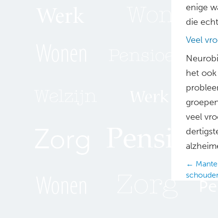
enige w
die ech
Veel vro
Neurobi
het ook 
problee
groepen
veel vro
dertigs
alzheim
Posts
← Mantel
schouder
navig