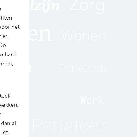
r
chten
voor het
mer.
 De
zo hard
namen,
teek
wekken,
en
 dan al
‘Het