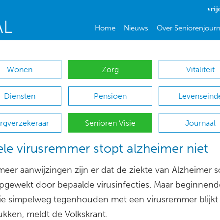
vrij
Home
Nieuws
Over Seniorenjourn
Wonen
Zorg
Vitaliteit
Diensten
Pensioen
Levenseind
rgverzekeraar
Senioren Visie
Journaal
le virusremmer stopt alzheimer niet
meer aanwijzingen zijn er dat de ziekte van Alzheimer 
pgewekt door bepaalde virusinfecties. Maar beginnend
e simpelweg tegenhouden met een virusremmer blijkt 
lukken, meldt de Volkskrant.