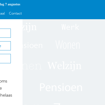
dag 7 augustus
aal
Contact
e
soms
e
helaas