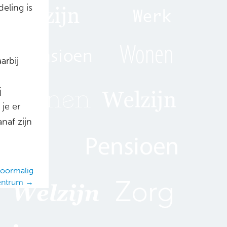
eling is
arbij
j
je er
anaf zijn
 voormalig
entrum →