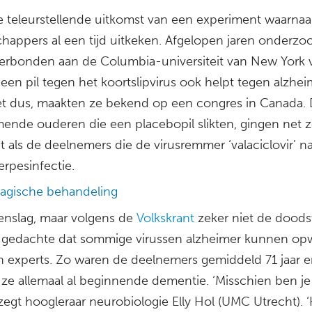
de teleurstellende uitkomst van een experiment waarnaa
happers al een tijd uitkeken. Afgelopen jaren onderzo
verbonden aan de Columbia-universiteit van New York 
 een pil tegen het koortslipvirus ook helpt tegen alzhei
et dus, maakten ze bekend op een congres in Canada.
ende ouderen die een placebopil slikten, gingen net 
t als de deelnemers die de virusremmer ‘valaciclovir’ 
rpesinfectie.
gische behandeling
enslag, maar volgens de
Volkskrant
zeker niet de doods
 gedachte dat sommige virussen alzheimer kunnen op
n experts. Zo waren de deelnemers gemiddeld 71 jaar 
ze allemaal al beginnende dementie. ‘Misschien ben je
, zegt hoogleraar neurobiologie Elly Hol (UMC Utrecht). 