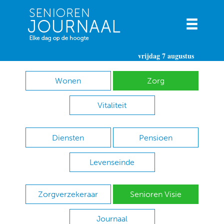
vrijdag 7 augustus
Wonen
Zorg
Vitaliteit
Diensten
Pensioen
Levenseinde
Zorgverzekeraar
Senioren Visie
Journaal