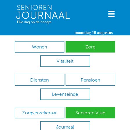
maandag 10 augustus
Wonen
Zorg
Vitaliteit
Diensten
Pensioen
Levenseinde
Zorgverzekeraar
Senioren Visie
Journaal