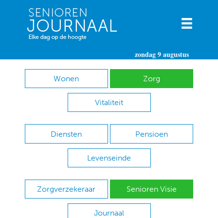
zondag 9 augustus
Wonen
Zorg
Vitaliteit
Diensten
Pensioen
Levenseinde
Zorgverzekeraar
Senioren Visie
Journaal