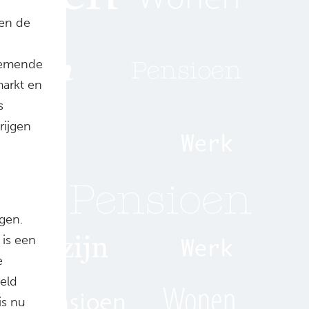
 en de
enemende
markt en
s
rijgen
gen.
 is een
e
eeld
is nu