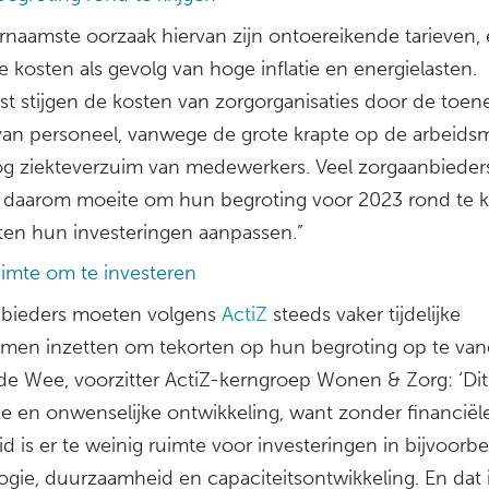
rnaamste oorzaak hiervan zijn ontoereikende tarieven,
e kosten als gevolg van hoge inflatie en energielasten.
st stijgen de kosten van zorgorganisaties door de to
van personeel, vanwege de grote krapte op de arbeids
g ziekteverzuim van medewerkers. Veel zorgaanbieder
daarom moeite om hun begroting voor 2023 rond te k
en hun investeringen aanpassen.”
imte om te investeren
bieders moeten volgens
ActiZ
steeds vaker tijdelijke
omen inzetten om tekorten op hun begroting op te van
 de Wee, voorzitter ActiZ-kerngroep Wonen & Zorg: ‘Dit
ke en onwenselijke ontwikkeling, want zonder financiël
d is er te weinig ruimte voor investeringen in bijvoorb
ogie, duurzaamheid en capaciteitsontwikkeling. En dat 