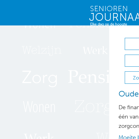
Zo
Ouder
De finan
één van
zorgcon
Moeite b