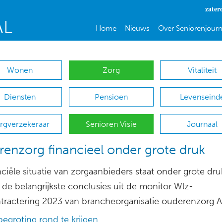
zater
Home
Nieuws
Over Seniorenjourn
Wonen
Zorg
Vitaliteit
Diensten
Pensioen
Levenseind
rgverzekeraar
Senioren Visie
Journaal
enzorg financieel onder grote druk
ciële situatie van zorgaanbieders staat onder grote druk
 de belangrijkste conclusies uit de monitor Wlz-
tractering 2023 van brancheorganisatie ouderenzorg A
egroting rond te krijgen