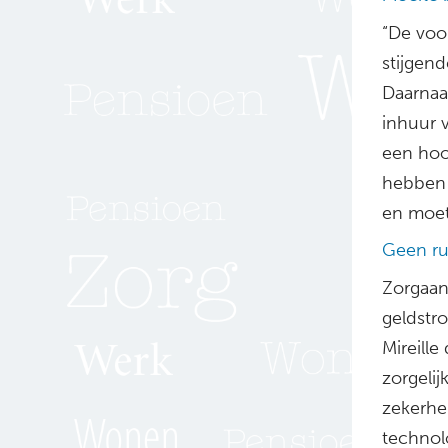
“De voo
stijgend
Daarnaa
inhuur 
een hoo
hebben 
en moet
Geen ru
Zorgaan
geldstr
Mireille
zorgelij
zekerhei
technol