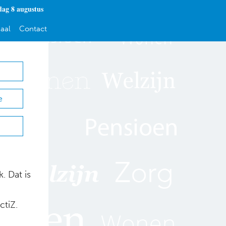
dag 8 augustus
aal
Contact
e
. Dat is
ctiZ.