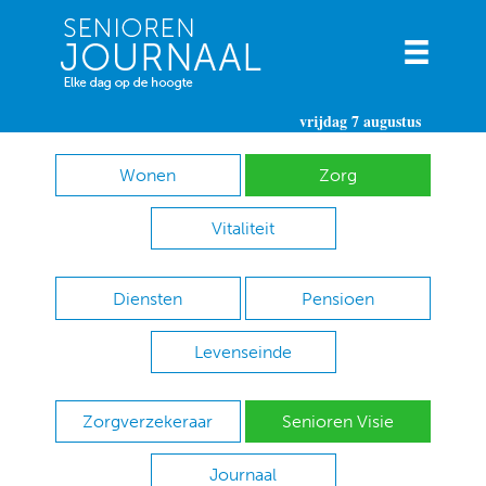
vrijdag 7 augustus
Wonen
Zorg
Vitaliteit
Diensten
Pensioen
Levenseinde
Zorgverzekeraar
Senioren Visie
Journaal