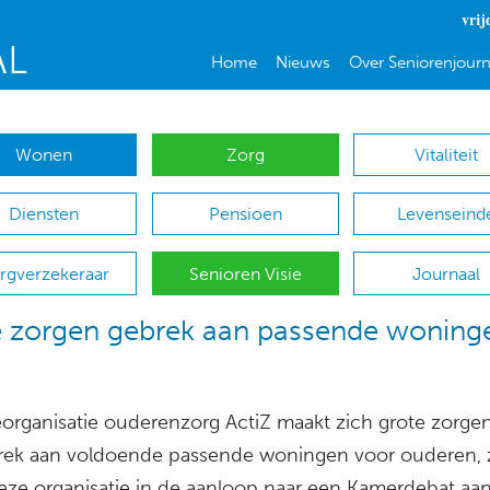
vrij
Home
Nieuws
Over Seniorenjourn
Wonen
Zorg
Vitaliteit
Diensten
Pensioen
Levenseind
rgverzekeraar
Senioren Visie
Journaal
 zorgen gebrek aan passende woning
organisatie ouderenzorg ActiZ maakt zich grote zorge
rek aan voldoende passende woningen voor ouderen, 
eze organisatie in de aanloop naar een Kamerdebat aa