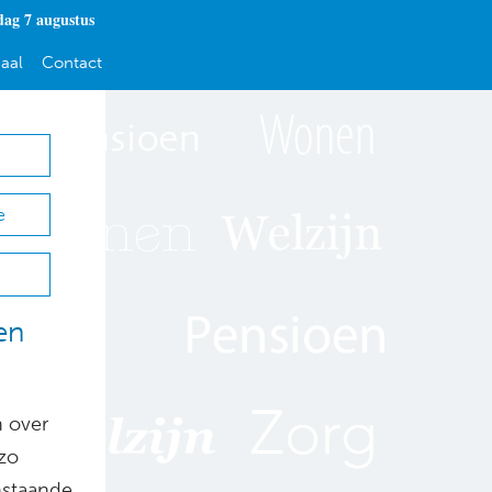
dag 7 augustus
aal
Contact
e
en
n over
zo
nstaande