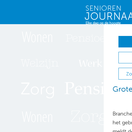
Zo
Grote
Branche
het geb
meldt d