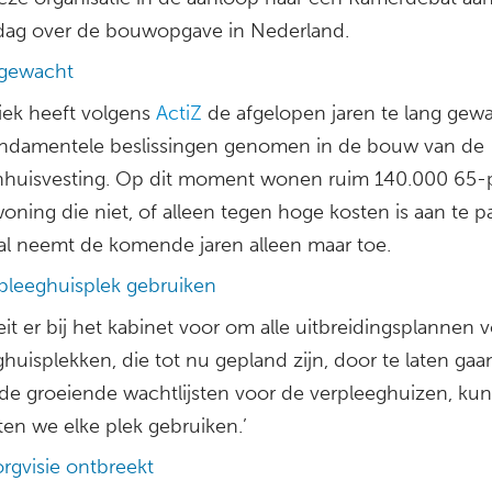
ag over de bouwopgave in Nederland.
 gewacht
iek heeft volgens
ActiZ
de afgelopen jaren te lang gew
ndamentele beslissingen genomen in de bouw van de
huisvesting. Op dit moment wonen ruim 140.000 65-p
oning die niet, of alleen tegen hoge kosten is aan te p
tal neemt de komende jaren alleen maar toe.
rpleeghuisplek gebruiken
eit er bij het kabinet voor om alle uitbreidingsplannen 
huisplekken, die tot nu gepland zijn, door te laten gaa
de groeiende wachtlijsten voor de verpleeghuizen, k
en we elke plek gebruiken.’
gvisie ontbreekt