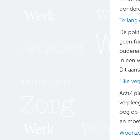
donderd
Te lang
De polit
geen fu
ouderen
in een w
Dit aan
Elke ve
ActiZ pl
verpleeg
oog op 
en moet
Woonzor