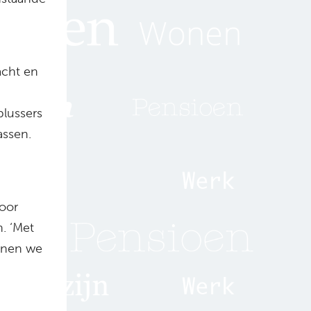
acht en
lussers
assen.
voor
n. ‘Met
unnen we