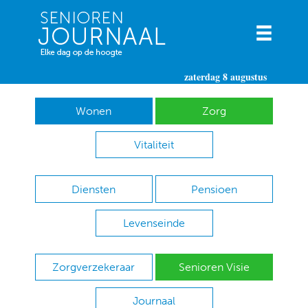
zaterdag 8 augustus
Wonen
Zorg
Vitaliteit
Diensten
Pensioen
Levenseinde
Zorgverzekeraar
Senioren Visie
Journaal