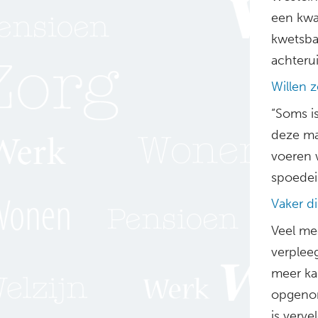
een kwar
kwetsba
achteru
Willen 
“Soms i
deze ma
voeren 
spoedei
Vaker di
Veel me
verplee
meer ka
opgenome
is verve