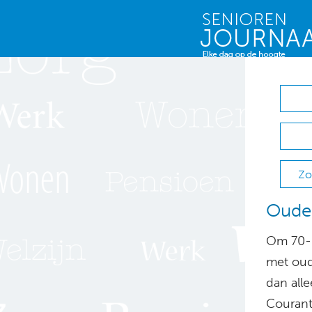
Zo
Ouder
Om 70-p
met oude
dan all
Courant