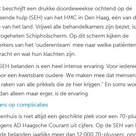
t beschrijft een drukke doordeweekse ochtend op de
sende hulp (SEH) van het HMC in Den Haag, één van 
 van het land. Vrijwel alle behandelkamers zijn bezet, is
zogeheten Schipholscherm. Op dit scherm kijken de
kers van het ‘ouderenteam’ mee naar welke patiënte
racht en wat hun klachten zijn.
SEH belanden is een heel intense ervaring. Voor iedere
oor een kwetsbare oudere. We maken mee dat mensen
raken van alle prikkels die ze hier krijgen.” En soms wo
 dan alleen maar erger, is de ervaring.
ans op complicaties
enhuis is niet altijd een geschikte plek voor een 70-plu
volgens AD Haagsche Courant uit cijfers. Op de SEH va
de belanden jaarlijks meer dan 12.000 70-plussers; on