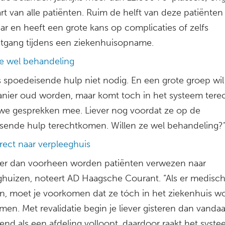
t van alle patiënten. Ruim de helft van deze patiënten 
ar en heeft een grote kans op complicaties of zelfs
itgang tijdens een ziekenhuisopname.
ze wel behandeling
s spoedeisende hulp niet nodig. En een grote groep wil
nier oud worden, maar komt toch in het systeem terec
we gesprekken mee. Liever nog voordat ze op de
sende hulp terechtkomen. Willen ze wel behandeling?
rect naar verpleeghuis
er dan voorheen worden patiënten verwezen naar
ghuizen, noteert AD Haagsche Courant. “Als er medisch
n, moet je voorkomen dat ze tóch in het ziekenhuis w
n. Met revalidatie begin je liever gisteren dan vandaa
lend als een afdeling volloopt, daardoor raakt het syst