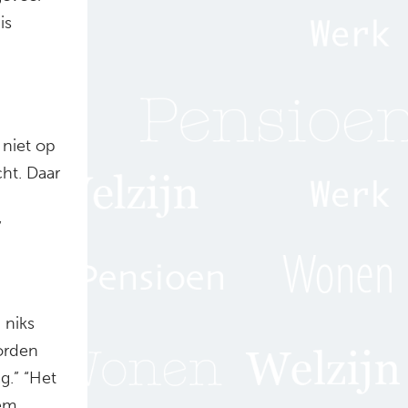
is
 niet op
ht. Daar
”
 niks
orden
g.” “Het
eem