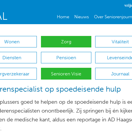
vrij
Home
Nieuws
Over Seniorenjourn
Wonen
Zorg
Vitaliteit
Diensten
Pensioen
Levenseind
rgverzekeraar
Senioren Visie
Journaal
enspecialist op spoedeisende hulp
lussers goed te helpen op de spoedeisende hulp is e
renspecialisten onontbeerlijk. Zij springen bij én kijke
een de medische kant, aldus een reportage in AD Haag
.