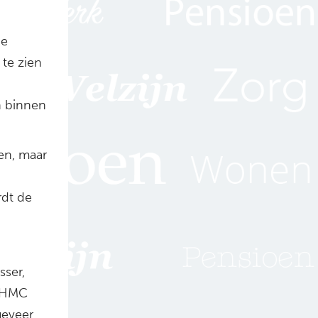
de
 te zien
n binnen
en, maar
rdt de
sser,
n HMC
geveer