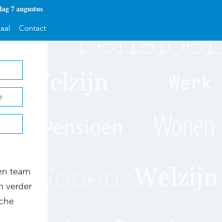
dag 7 augustus
aal
Contact
e
en team
n verder
sche