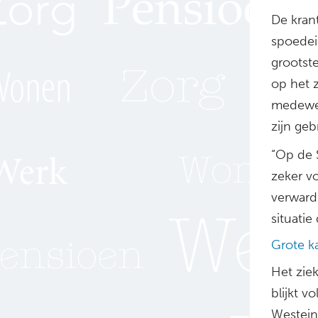
De kran
spoedei
grootste
op het 
medewer
zijn geb
“Op de 
zeker v
verward 
situatie
Grote k
Het ziek
blijkt 
Westein