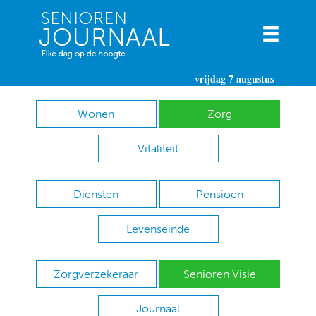
vrijdag 7 augustus
Wonen
Zorg
Vitaliteit
Diensten
Pensioen
Levenseinde
Zorgverzekeraar
Senioren Visie
Journaal