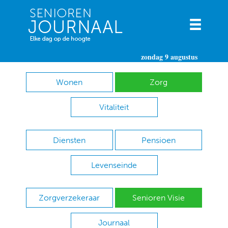
zondag 9 augustus
Wonen
Zorg
Vitaliteit
Diensten
Pensioen
Levenseinde
Zorgverzekeraar
Senioren Visie
Journaal