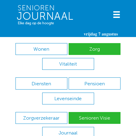
vrijdag 7 augustus
Wonen
Zorg
Vitaliteit
Diensten
Pensioen
Levenseinde
Zorgverzekeraar
Senioren Visie
Journaal