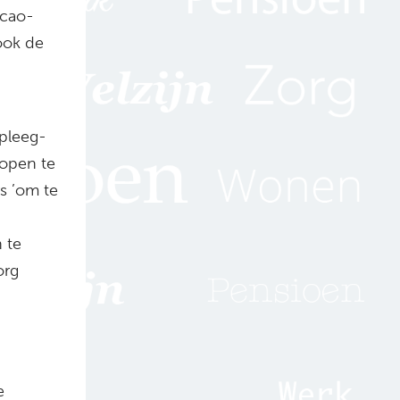
 cao-
ook de
pleeg-
 open te
rs ’om te
 te
org
e