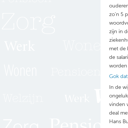
ouderen
zo’n 5 
woordvo
zijn in
ziekenhu
met de 
de sala
worden i
Gok dat
In de wi
ongeluk
vinden 
deal me
Hans Bu