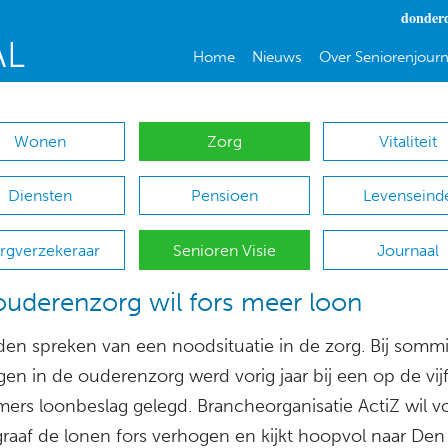
donderd
Home
Nieuws
Over Seniorenjourn
Wonen
Zorg
Vitaliteit
Diensten
Pensioen
Levenseind
rgverzekeraar
Senioren Visie
Journaal
uderenzorg wil fors meer loon
en spreken van een noodsituatie in de zorg. Bij somm
ngen in de ouderenzorg werd vorig jaar bij een op de vij
ers loonbeslag gelegd. Brancheorganisatie ActiZ wil v
graaf de lonen fors verhogen en kijkt hoopvol naar De