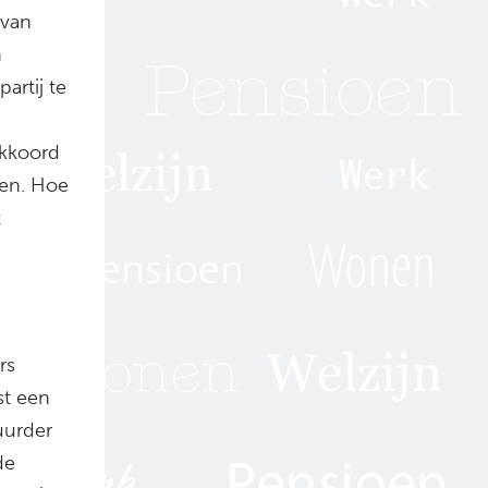
 van
n
artij te
akkoord
den. Hoe
t
rs
st een
uurder
de