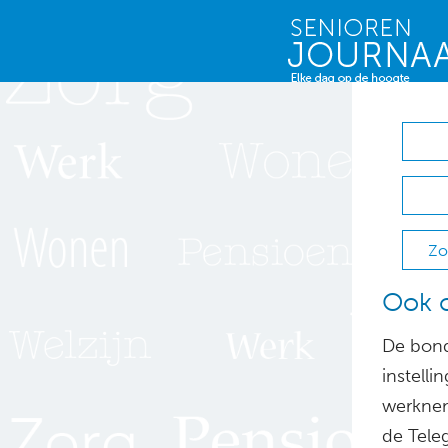
Zo
Ook o
De bond
instelli
werknem
de Tele