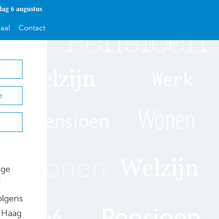
ag 6 augustus
aal
Contact
e
ige
f
olgens
n Haag