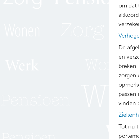
om dat 
akkoord
verzeker
Verhoge
De afge
en verz
breken. 
zorgen 
opmerke
passen 
vinden 
Ziekenh
Tot nu t
portemo