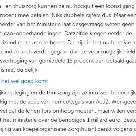
- en thuiszorg kunnen ze nu hooguit een loonstijging
procent mee betalen. Niks dubbele cijfers dus. Maar ee
erder van het ministerie laat desgevraagd weten geen p
 de cao-onderhandelingen. Datzelfde kregen eerder de
izendirecteuren te horen. Die zijn in het nu bereikte 
bonden toch verder gegaan dan ze voor mogelijk hiel
risverhoging van gemiddeld 15 procent dan betaald gaa
s niet duidelijk.
 het wel goed komt
jkverpleging en de thuiszorg zijn ze intussen behoorlijk
kig met de actie van hun collega’s van ActiZ. Werkgeve
wel dat de lonen fors omhoog moeten, maar willen eer
t het ministerie over de benodigde 1 miljard euro. Best
ijing van koepelorganisatie Zorgthuisnl denkt volgens 