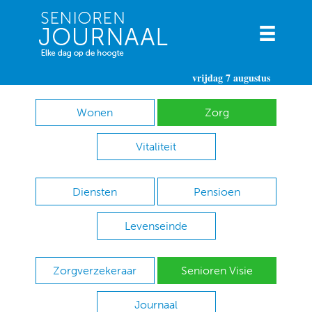
vrijdag 7 augustus
Wonen
Zorg
Vitaliteit
Diensten
Pensioen
Levenseinde
Zorgverzekeraar
Senioren Visie
Journaal