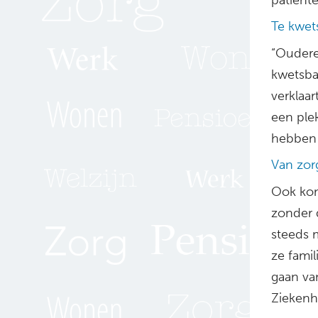
Te kwet
“Oudere
kwetsba
verklaar
een ple
hebben 
Van zor
Ook kom
zonder 
steeds 
ze fami
gaan va
Ziekenhu