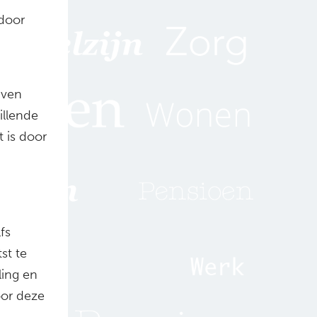
rdoor
jven
illende
 is door
fs
st te
ling en
oor deze