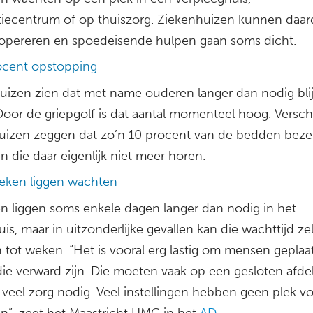
atiecentrum of op thuiszorg. Ziekenhuizen kunnen daa
opereren en spoedeisende hulpen gaan soms dicht.
ocent opstopping
uizen zien dat met name ouderen langer dan nodig bli
Door de griepgolf is dat aantal momenteel hoog. Versch
uizen zeggen dat zo’n 10 procent van de bedden bezet
n die daar eigenlijk niet meer horen.
ken liggen wachten
en liggen soms enkele dagen langer dan nodig in het
is, maar in uitzonderlijke gevallen kan die wachttijd zel
tot weken. “Het is vooral erg lastig om mensen geplaat
die verward zijn. Die moeten vaak op een gesloten afde
veel zorg nodig. Veel instellingen hebben geen plek v
en”, zegt het Maastricht UMC in het
AD.