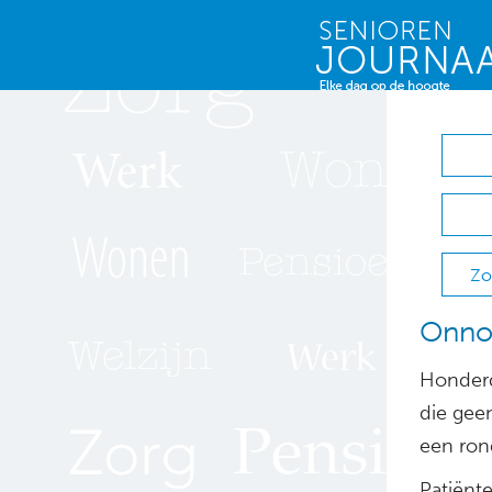
Zo
Onnod
Honderd
die gee
een ron
Patiënt