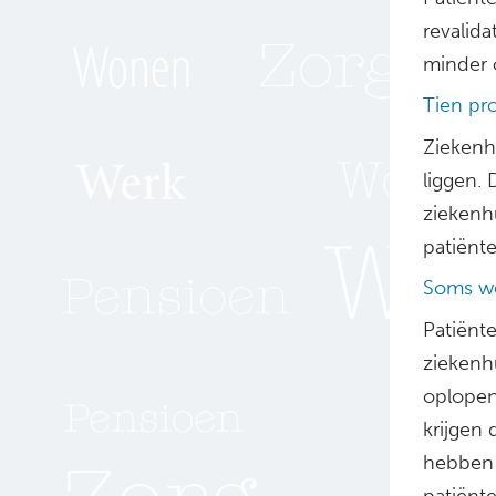
revalid
minder 
Tien pr
Ziekenh
liggen. 
ziekenh
patiënte
Soms we
Patiënt
ziekenhu
oplopen 
krijgen 
hebben 
patiënt