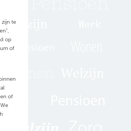
zijn te
en”,
ld op
rum of
binnen
al
 en of
 “We
ch