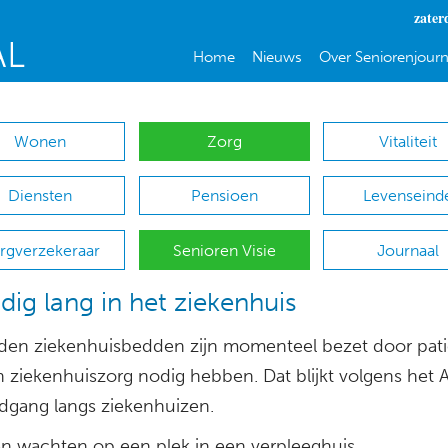
zater
Home
Nieuws
Over Seniorenjourn
Wonen
Zorg
Vitaliteit
Diensten
Pensioen
Levenseind
rgverzekeraar
Senioren Visie
Journaal
ig lang in het ziekenhuis
en ziekenhuisbedden zijn momenteel bezet door pat
n ziekenhuiszorg nodig hebben. Dat blijkt volgens het A
dgang langs ziekenhuizen.
en wachten op een plek in een verpleeghuis,