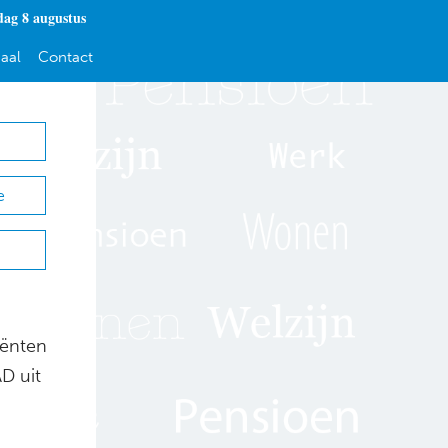
dag 8 augustus
aal
Contact
e
iënten
D uit