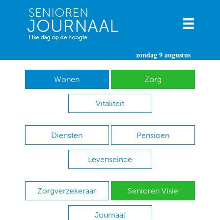
zondag 9 augustus
Wonen
Zorg
Vitaliteit
Diensten
Pensioen
Levenseinde
Zorgverzekeraar
Senioren Visie
Journaal