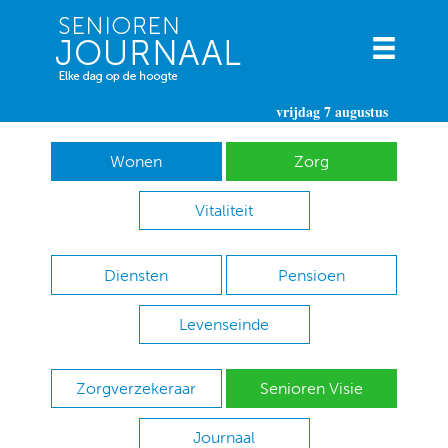
vrijdag 7 augustus
Wonen
Zorg
Vitaliteit
Diensten
Pensioen
Levenseinde
Zorgverzekeraar
Senioren Visie
Journaal