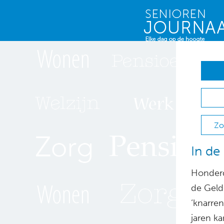
Zo
In de
Honderd
de Geld
‘knarre
jaren ka