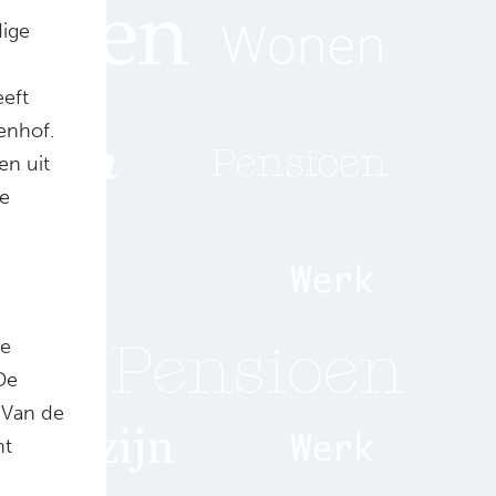
dige
eeft
renhof.
en uit
ge
de
De
. Van de
nt