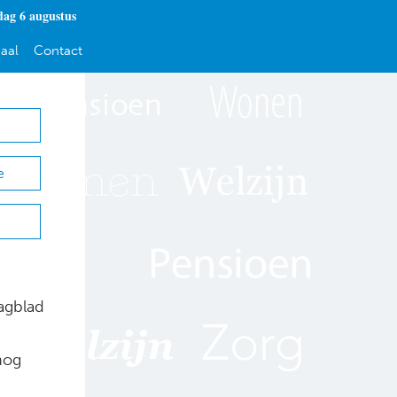
ag 6 augustus
aal
Contact
e
agblad
nog