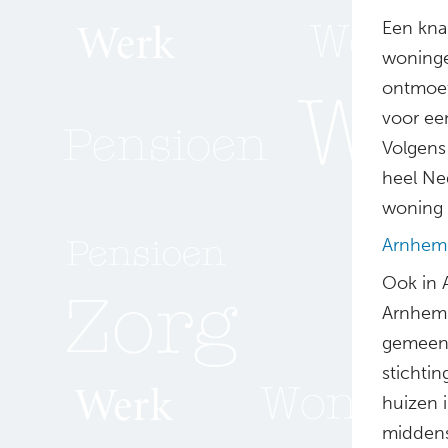
Een knar
woninge
ontmoeti
voor een
Volgens
heel Ne
woning 
Arnhem 
Ook in 
Arnhemm
gemeent
stichtin
huizen 
middens