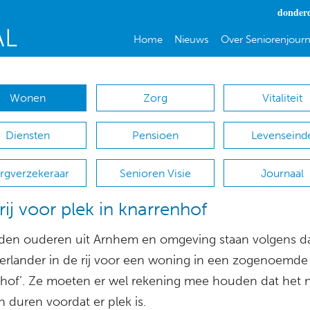
donderd
Home
Nieuws
Over Seniorenjourn
Wonen
Zorg
Vitaliteit
Diensten
Pensioen
Levenseind
rgverzekeraar
Senioren Visie
Journaal
 rij voor plek in knarrenhof
en ouderen uit Arnhem en omgeving staan volgens d
erlander in de rij voor een woning in een zogenoemde
nhof’. Ze moeten er wel rekening mee houden dat het 
n duren voordat er plek is.