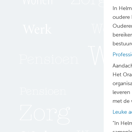
In Helmo
oudere 
Ouderen
bereike
bestuurd
Professi
Aandacht
Het Ora
organis
leveren 
met de w
Leuke ac
“In Hel
samenlev