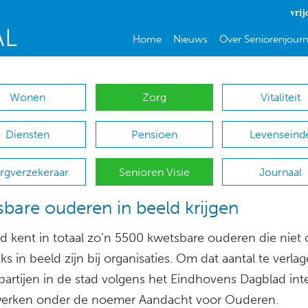
vrij
Home
Nieuws
Over Seniorenjourn
Wonen
Zorg
Vitaliteit
Diensten
Pensioen
Levenseind
rgverzekeraar
Senioren Visie
Journaal
bare ouderen in beeld krijgen
 kent in totaal zo’n 5500 kwetsbare ouderen die niet 
ks in beeld zijn bij organisaties. Om dat aantal te verla
partijen in de stad volgens het Eindhovens Dagblad int
rken onder de noemer Aandacht voor Ouderen.