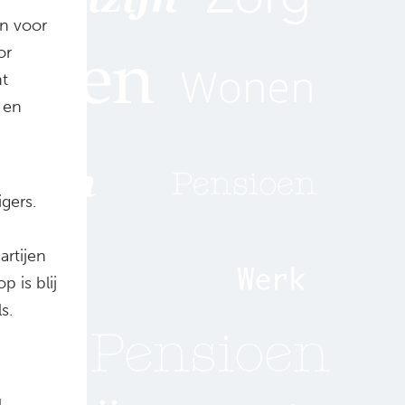
en voor
or
nt
 en
gers.
artijen
 is blij
s.
l