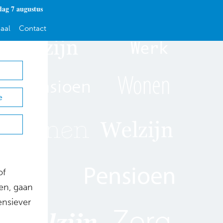
dag 7 augustus
aal
Contact
e
of
gen, gaan
ensiever