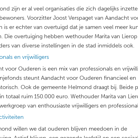
nd zijn er al veel organisaties die zich dagelijks inzett
bewoners. Voorzitter Joost Verspaget van Aandacht vo
 is er echter van overtuigd dat je samen veel meer ku
n. Die overtuiging hebben wethouder Marita van Lierop
ers van diverse instellingen in de stad inmiddels ook.
onals en vrijwilligers
 voor Ouderen is een mix van professionals en vrijwilli
njefonds steunt Aandacht voor Ouderen financieel en
atorisch. Ook de gemeente Helmond draagt bij. Beide p
in totaal ruim 150.000 euro. Wethouder Marita van Lierop
erkgroep van enthousiaste vrijwilligers en professional
tiviteiten
mond willen we dat ouderen blijven meedoen in de
ing. Actief blijven, een gezonde leefstijl en een sociaa