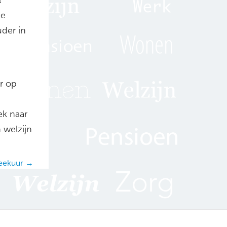
ke
uder in
r op
k naar
 welzijn
reekuur →