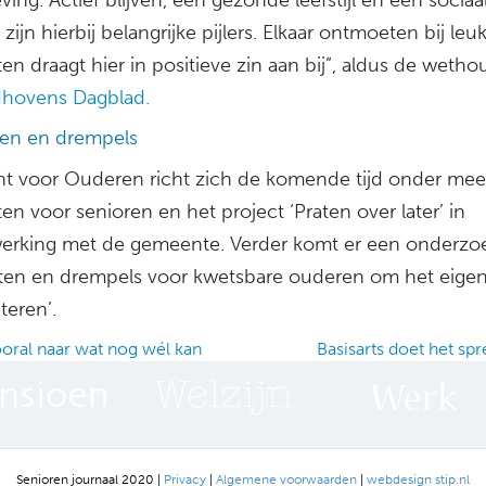
zijn hierbij belangrijke pijlers. Elkaar ontmoeten bij leu
iten draagt hier in positieve zin aan bij”, aldus de wetho
dhovens Dagblad.
en en drempels
t voor Ouderen richt zich de komende tijd onder mee
iten voor senioren en het project ‘Praten over later’ in
rking met de gemeente. Verder komt er een onderzoe
ten en drempels voor kwetsbare ouderen om het eigen
teren’.
ooral naar wat nog wél kan
Basisarts doet het sp
ation
Senioren journaal 2020 |
Privacy
|
Algemene voorwaarden
|
webdesign stip.nl