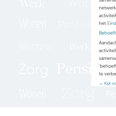
netwerk 
activite
het
Ein
Behoeft
Aandach
activite
samenwe
‘behoef
te verbe
Posts
← Kijk v
navig