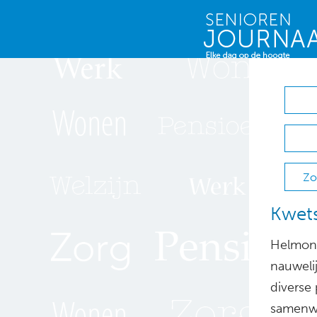
Zo
Kwets
Helmond
nauwelij
diverse 
samenwe