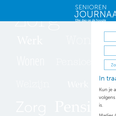
Zo
In tr
Kun je 
volgens 
is.
Marlies