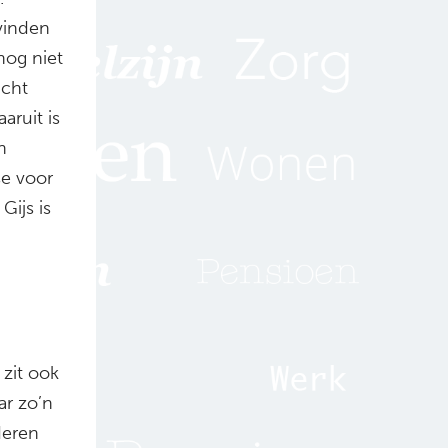
vinden
nog niet
icht
aruit is
n
e voor
Gijs is
zit ook
ar zo’n
uderen