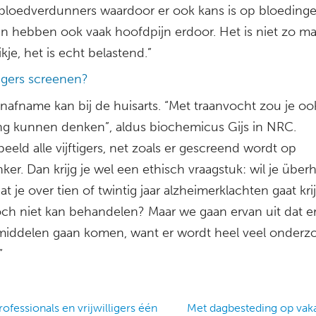
loedverdunners waardoor er ook kans is op bloedinge
en hebben ook vaak hoofdpijn erdoor. Het is niet zo m
kje, het is echt belastend.”
ftigers screenen?
anafname kan bij de huisarts. “Met traanvocht zou je oo
ng kunnen denken”, aldus biochemicus Gijs in NRC.
beeld alle vijftigers, net zoals er gescreend wordt op
ker. Dan krijg je wel een ethisch vraagstuk: wil je über
t je over tien of twintig jaar alzheimerklachten gaat kri
toch niet kan behandelen? Maar we gaan ervan uit dat e
iddelen gaan komen, want er wordt heel veel onderzo
”
fessionals en vrijwilligers één
Met dagbesteding op vaka