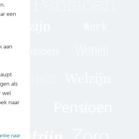
n.
aar een
k aan
haupt
jgen als
r wel
ek naar
ntie naar