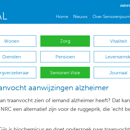
zater
Home
Nieuws
Over Seniorenjourn
Wonen
Zorg
Vitaliteit
Diensten
Pensioen
Levenseind
rgverzekeraar
Senioren Visie
Journaal
aanvocht aanwijzingen alzheimer
aan traanvocht zien of iemand alzheimer heeft? Dat kan
NRC een alternatief zijn voor de ruggeprik, die ‘echt b
 Gijs is biochemicus en doet onderzoek naar traanvocht