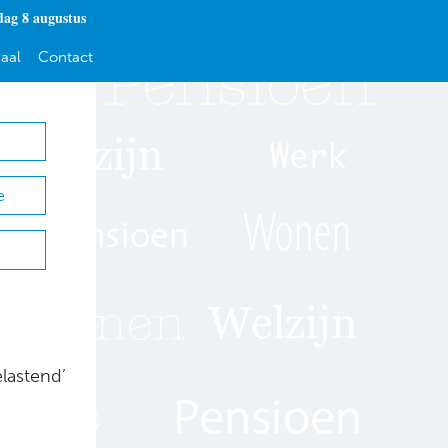
dag 8 augustus
aal
Contact
e
elastend’
.