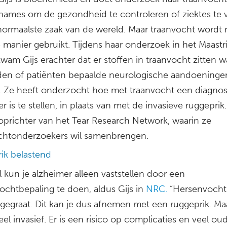
names om de gezondheid te controleren of ziektes te 
 normaalste zaak van de wereld. Maar traanvocht wordt 
 manier gebruikt. Tijdens haar onderzoek in het Maastr
m Gijs erachter dat er stoffen in traanvocht zitten wa
eiden of patiënten bepaalde neurologische aandoeninge
 Ze heeft onderzocht hoe met traanvocht een diagnos
r is te stellen, in plaats van met de invasieve ruggeprik. 
oprichter van het Tear Research Network, waarin ze
chtonderzoekers wil samenbrengen.
ik belastend
 kun je alzheimer alleen vaststellen door een
ochtbepaling te doen, aldus Gijs in
NRC.
“Hersenvocht 
ggegraat. Dit kan je dus afnemen met een ruggeprik. Ma
heel invasief. Er is een risico op complicaties en veel o