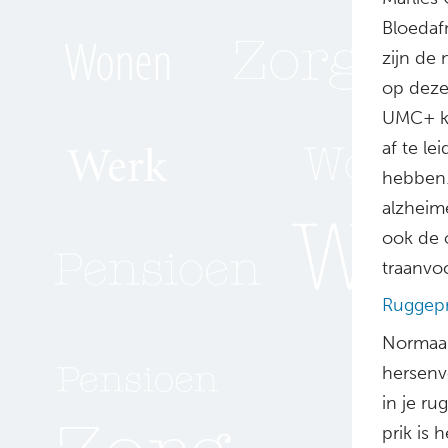
Bloedaf
zijn de
op deze
UMC+ kwa
af te l
hebben.
alzheime
ook de 
traanvo
Ruggepr
Normaal
hersenv
in je ru
prik is 