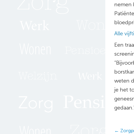
nemen b
Patiënt
bloedpri
Alle vij
Een tra
screeni
“Bijvoor
borstkan
weten da
je het 
geneesm
gedaan.
Posts
← Zorgpro