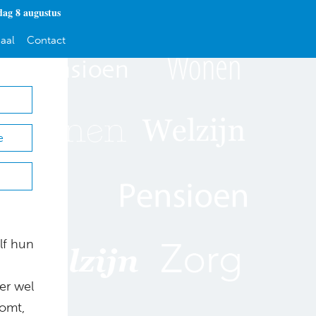
dag 8 augustus
aal
Contact
e
lf hun
er wel
komt,