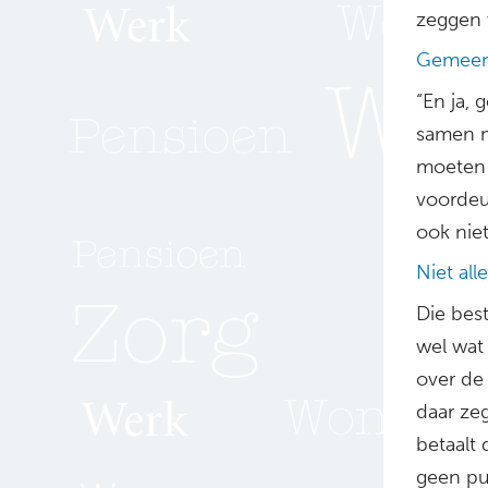
zeggen 
Gemeent
“En ja, 
samen m
moeten 
voordeur
ook niet
Niet all
Die best
wel wat 
over de
daar ze
betaalt
geen pu