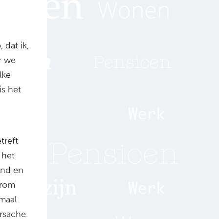
 dat ik,
r we
lke
is het
treft
j het
and en
arom
emaal
rsache.