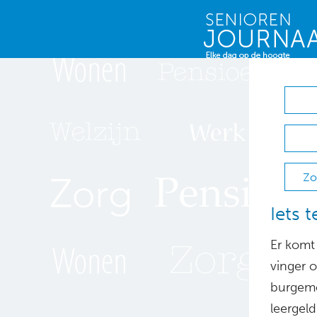
Zo
Iets 
Er komt
vinger 
burgeme
leergeld