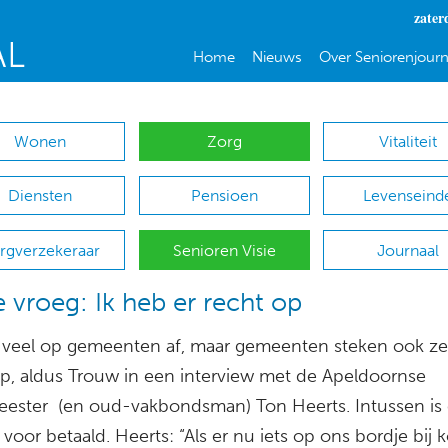
zater
Home
Nieuws
Over Seniorenjourn
Wonen
Zorg
Vitaliteit
Diensten
Pensioen
Levenseind
rgverzekeraar
Senioren Visie
Journaal
te vroeg: Ik heb er recht op
 veel op gemeenten af, maar gemeenten steken ook ze
op, aldus Trouw in een interview met de Apeldoornse
ester (en oud-vakbondsman) Ton Heerts. Intussen is 
 voor betaald. Heerts: “Als er nu iets op ons bordje bij 