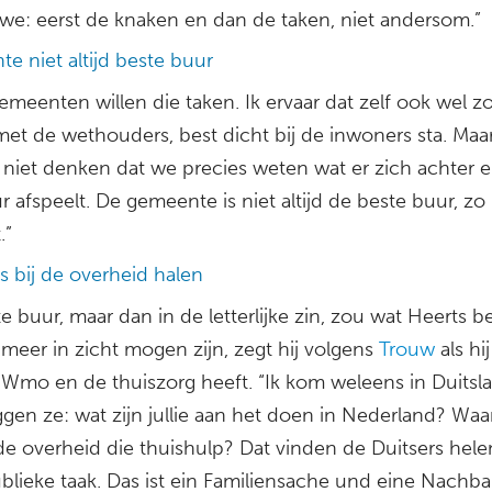
we: eerst de knaken en dan de taken, niet andersom.”
e niet altijd beste buur
gemeenten willen die taken. Ik ervaar dat zelf ook wel zo,
et de wethouders, best dicht bij de inwoners sta. Maa
niet denken dat we precies weten wat er zich achter e
 afspeelt. De gemeente is niet altijd de beste buur, zo 
.”
es bij de overheid halen
e buur, maar dan in de letterlijke zin, zou wat Heerts be
meer in zicht mogen zijn, zegt hij volgens
Trouw
als hi
 Wmo en de thuiszorg heeft. “Ik kom weleens in Duitsl
ggen ze: wat zijn jullie aan het doen in Nederland? Wa
 de overheid die thuishulp? Dat vinden de Duitsers hel
blieke taak. Das ist ein Familiensache und eine Nachba