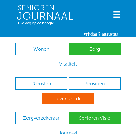
vrijdag 7 augustus
Wonen
Zorg
Vitaliteit
Diensten
Pensioen
Levenseinde
Zorgverzekeraar
Senioren Visie
Journaal