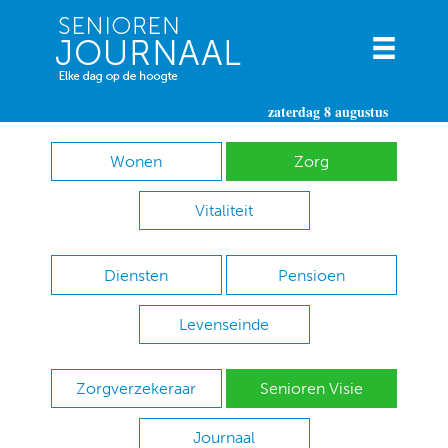
zaterdag 8 augustus
Wonen
Zorg
Vitaliteit
Diensten
Pensioen
Levenseinde
Zorgverzekeraar
Senioren Visie
Journaal