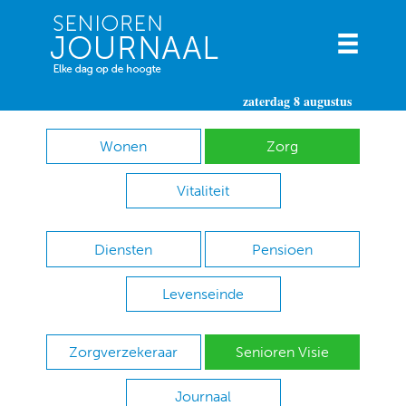
zaterdag 8 augustus
Wonen
Zorg
Vitaliteit
Diensten
Pensioen
Levenseinde
Zorgverzekeraar
Senioren Visie
Journaal