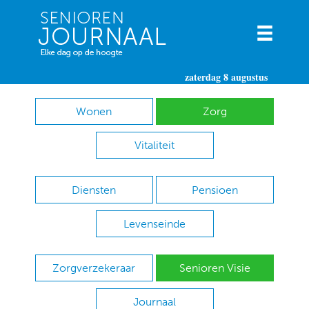
zaterdag 8 augustus
Wonen
Zorg
Vitaliteit
Diensten
Pensioen
Levenseinde
Zorgverzekeraar
Senioren Visie
Journaal