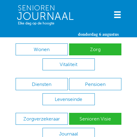
donderdag 6 augustus
Wonen
Zorg
Vitaliteit
Diensten
Pensioen
Levenseinde
Zorgverzekeraar
Senioren Visie
Journaal