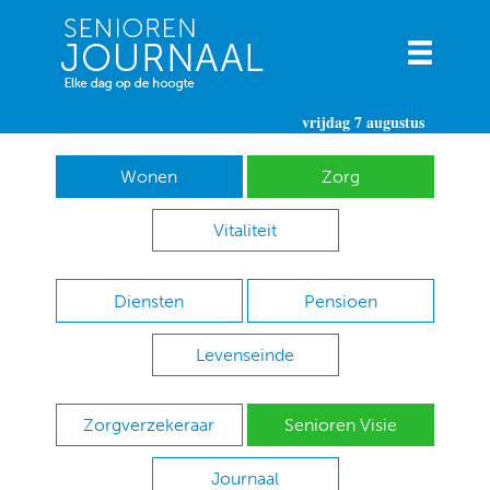
vrijdag 7 augustus
Wonen
Zorg
Vitaliteit
Diensten
Pensioen
Levenseinde
Zorgverzekeraar
Senioren Visie
Journaal