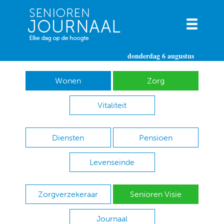
donderdag 6 augustus
Wonen
Zorg
Vitaliteit
Diensten
Pensioen
Levenseinde
Zorgverzekeraar
Senioren Visie
Journaal