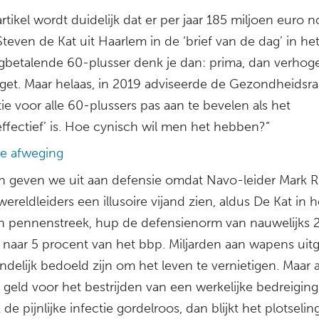
artikel wordt duidelijk dat er per jaar 185 miljoen euro no
 Steven de Kat uit Haarlem in de ‘brief van de dag’ in he
ngbetalende 60-plusser denk je dan: prima, dan verho
get. Maar helaas, in 2019 adviseerde de Gezondheidsr
ie voor alle 60-plussers pas aan te bevelen als het
ffectief’ is. Hoe cynisch wil men het hebben?”
e afweging
en geven we uit aan defensie omdat Navo-leider Mark R
ereldleiders een illusoire vijand zien, aldus De Kat in h
n pennenstreek, hup de defensienorm van nauwelijks 
 naar 5 procent van het bbp. Miljarden aan wapens uit
indelijk bedoeld zijn om het leven te vernietigen. Maar a
geld voor het bestrijden van een werkelijke bedreiging
 de pijnlijke infectie gordelroos, dan blijkt het plotselin