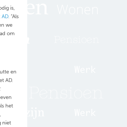
dig is,
t
AD
. “Als
gen we
aad om
utte en
et AD.
2
geven
ls het
,
g niet