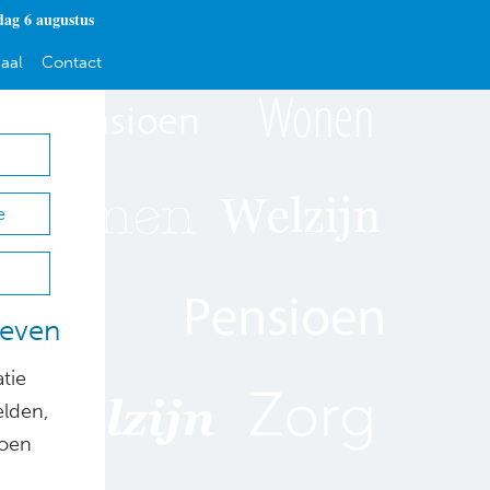
ag 6 augustus
aal
Contact
e
leven
tie
elden,
joen