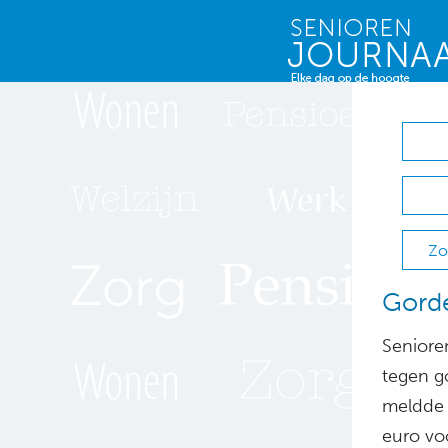
Zo
Gorde
Seniore
tegen go
meldde 
euro vo