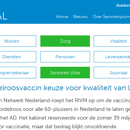
donderd
Home
Nieuws
Over Seniorenjourn
Wonen
Zorg
Vitaliteit
Diensten
Pensioen
Levenseind
rgverzekeraar
Senioren Visie
Journaal
lroosvaccin keuze voor kwaliteit van 
n Netwerk Nederland roept het RIVM op om de vaccina
rdelroos voor alle 60-plussers in Nederland te laten g
het AD. Het kabinet reserveerde voor de zomer 39 mil
or vaccinatie, maar dat bedrag blijkt onvoldoende.