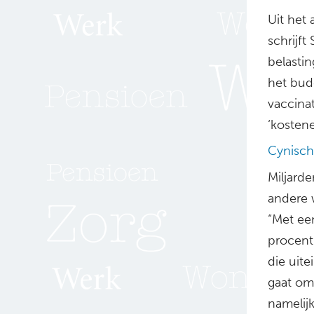
Uit het 
schrijft
belasti
het bud
vaccinat
‘kostene
Cynisch
Miljard
andere w
“Met ee
procent
die uite
gaat om 
namelijk