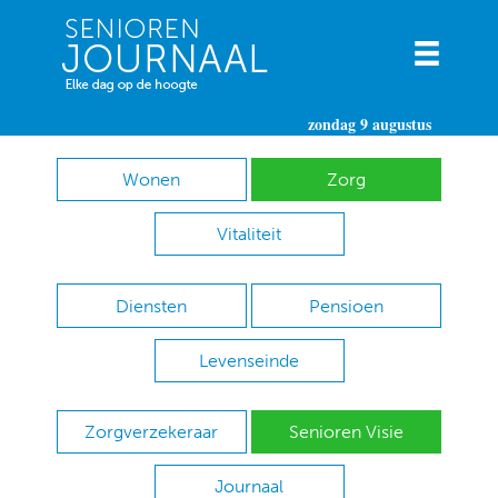
zondag 9 augustus
Wonen
Zorg
Vitaliteit
Diensten
Pensioen
Levenseinde
Zorgverzekeraar
Senioren Visie
Journaal