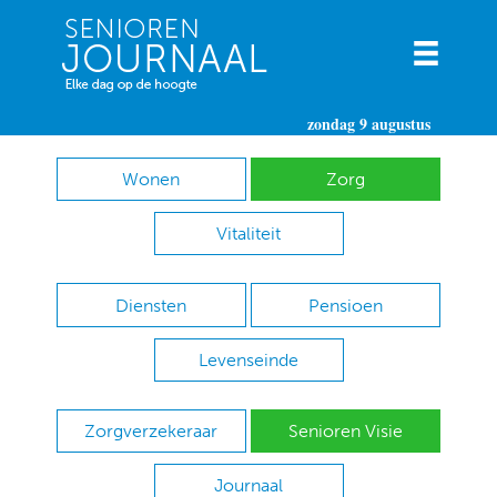
zondag 9 augustus
Wonen
Zorg
Vitaliteit
Diensten
Pensioen
Levenseinde
Zorgverzekeraar
Senioren Visie
Journaal