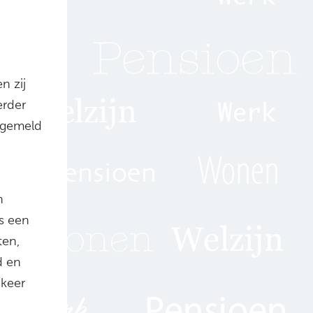
n zij
erder
t gemeld
n
is een
ten,
d en
gkeer