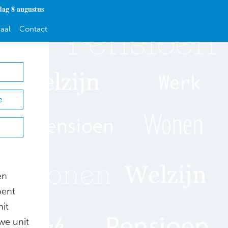
dag 8 augustus
aal
Contact
e
en
pent
nit
we unit