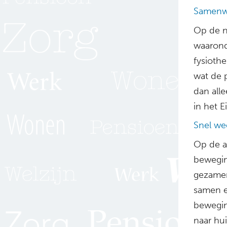
Samenw
Op de n
waaronde
fysioth
wat de p
dan alle
in het 
Snel we
Op de a
bewegin
gezamen
samen e
beweging
naar hui