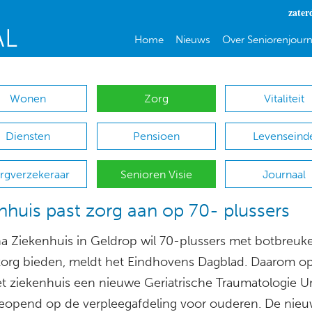
zater
Home
Nieuws
Over Seniorenjourn
Wonen
Zorg
Vitaliteit
Diensten
Pensioen
Levenseind
rgverzekeraar
Senioren Visie
Journaal
nhuis past zorg aan op 70- plussers
a Ziekenhuis in Geldrop wil 70-plussers met botbreuk
zorg bieden, meldt het Eindhovens Dagblad. Daarom o
et ziekenhuis een nieuwe Geriatrische Traumatologie U
eopend op de verpleegafdeling voor ouderen. De nieu