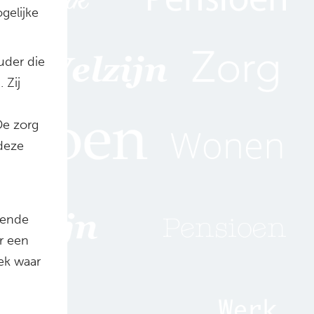
gelijke
uder die
 Zij
De zorg
deze
sende
r een
lek waar