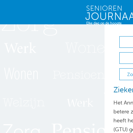
Zo
Zieke
Het Ann
betere 
heeft h
(GTU) g