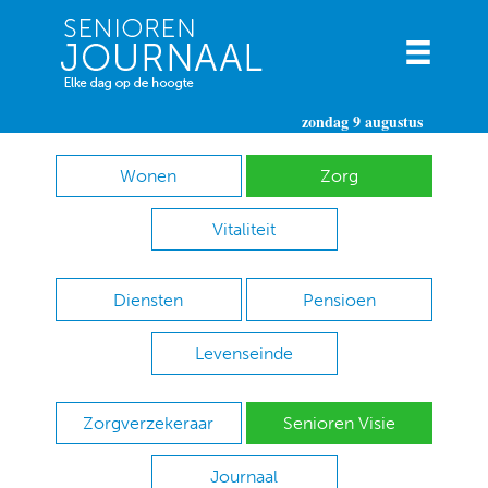
zondag 9 augustus
Wonen
Zorg
Vitaliteit
Diensten
Pensioen
Levenseinde
Zorgverzekeraar
Senioren Visie
Journaal