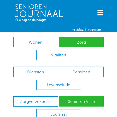
vrijdag 7 augustus
Wonen
Zorg
Vitaliteit
Diensten
Pensioen
Levenseinde
Zorgverzekeraar
Senioren Visie
Journaal