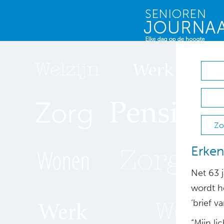
Zo
Erken
Net 63 
wordt he
‘brief v
“Mijn li