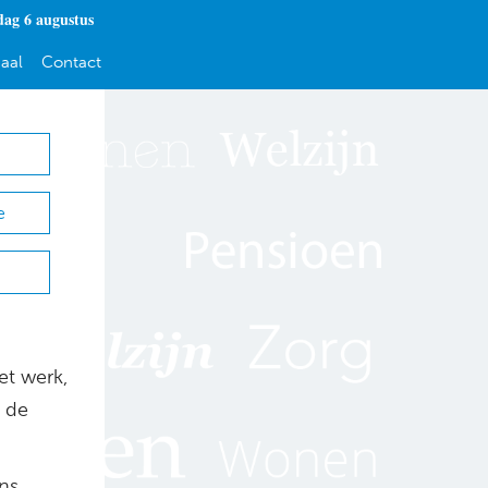
ag 6 augustus
aal
Contact
e
et werk,
n de
ans