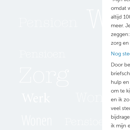
omdat w
altijd 
meer. J
zeggen:
zorg en
Nog ste
Door be
briefsch
hulp en 
om te ki
en ik zo
veel ste
bijdrage
ik mijn