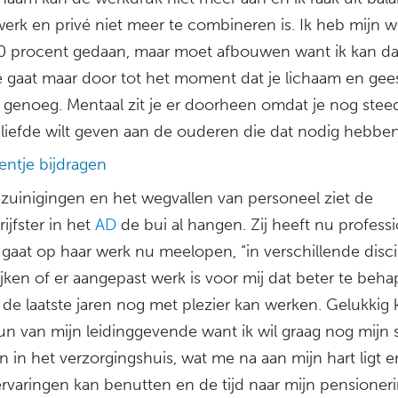
erk en privé niet meer te combineren is. Ik heb mijn w
100 procent gedaan, maar moet afbouwen want ik kan da
e gaat maar door tot het moment dat je lichaam en gee
 genoeg. Mentaal zit je er doorheen omdat je nog stee
 liefde wilt geven aan de ouderen die dat nodig hebben
entje bijdragen
zuinigingen en het wegvallen van personeel ziet de
rijfster in het
AD
de bui al hangen. Zij heeft nu profess
gaat op haar werk nu meelopen, “in verschillende disci
jken of er aangepast werk is voor mij dat beter te beha
 de laatste jaren nog met plezier kan werken. Gelukkig kr
un van mijn leidinggevende want ik wil graag nog mijn 
n in het verzorgingshuis, wat me na aan mijn hart ligt 
 ervaringen kan benutten en de tijd naar mijn pensioner