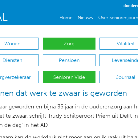
donderd
Home
Nieuws
Over Seniorenjourn
Wonen
Zorg
Vitaliteit
Diensten
Pensioen
Levenseind
rgverzekeraar
Senioren Visie
Journaal
nen dat werk te zwaar is geworden
jaar geworden en bijna 35 jaar in de ouderenzorg aan h
t te zwaar, schrijft Trudy Schilperoort Priem uit Delft i
an de dag’ in het AD.
chaam kan de werkdruk niet meer aan en ik raak uit bal