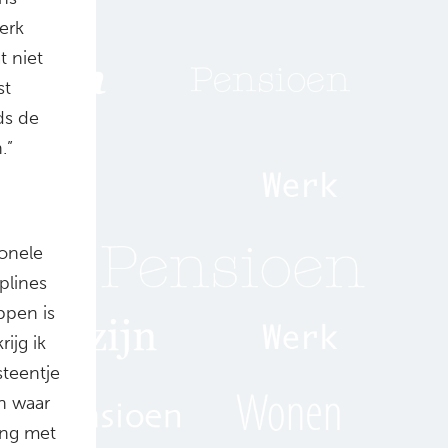
erk
t niet
st
ds de
.”
ionele
plines
ppen is
ijg ik
steentje
en waar
ing met